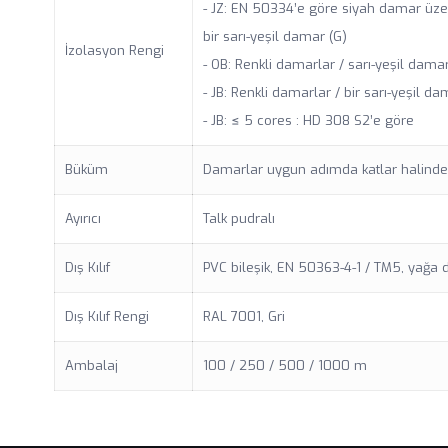
- JZ: EN 50334’e göre siyah damar üz
bir sarı-yeşil damar (G)
İzolasyon Rengi
- OB: Renkli damarlar / sarı-yeşil dama
- JB: Renkli damarlar / bir sarı-yeşil da
- JB: ≤ 5 cores : HD 308 S2’e göre
Büküm
Damarlar uygun adımda katlar halinde
Ayırıcı
Talk pudralı
Dış Kılıf
PVC bileşik, EN 50363-4-1 / TM5, yağa d
Dış Kılıf Rengi
RAL 7001, Gri
Ambalaj
100 / 250 / 500 / 1000 m