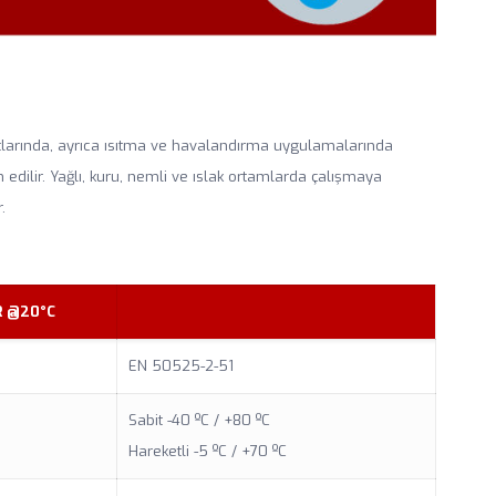
atlarında, ayrıca ısıtma ve havalandırma uygulamalarında
dilir. Yağlı, kuru, nemli ve ıslak ortamlarda çalışmaya
.
R @20°C
EN 50525-2-51
Sabit -40 ºC / +80 ºC
Hareketli -5 ºC / +70 ºC