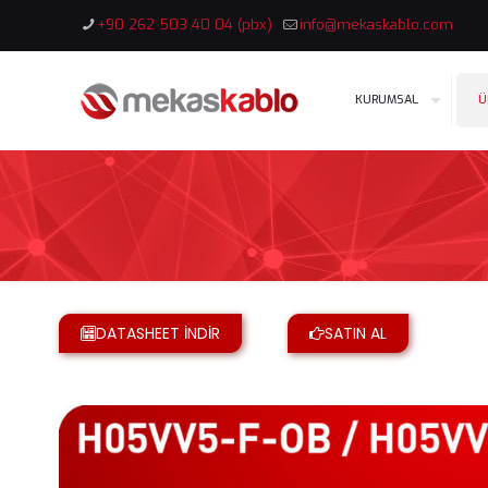
+90 262 503 40 04 (pbx)
info@mekaskablo.com
KURUMSAL
Ü
DATASHEET İNDİR
SATIN AL