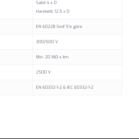
Sabit 4 x D
Hareketli 12,5 x D
EN 60228 Sınıf 5’e göre
300/500 V
Min. 20 MΩ x km
2500 V
EN 60332-1-2 & IEC 60332-1-2