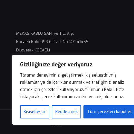
MEKAS KABLO SAN. ve TİC. A.Ş.
Kocaeli Kobi OSB 6. Cad. No:14/1 41455
Dilovası - KOCAELİ
+90 262 503 40 04 (pbx)
Gizliliğinize değer veriyoruz
info@mekaskablo,com
Tarama deneyiminizi geliştirmek, kişiselleştirilmiş
reklamlar ya da içerikler sunmak ve trafiğimizi analiz
etmek için çerezleri kullanıyoruz. "Tümünü Kabul Et"e
tıklayarak, çerez kullanımımıza izin vermiş olursunuz.
Kişiselleştir
Reddetmek
Tüm çerezleri kabul et
Mekas Kablo © Copyright 2015