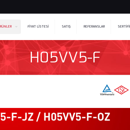
RÜNLER
FİYAT LİSTESİ
SATIŞ
REFERANSLAR
SERTİF
H05VV5-F