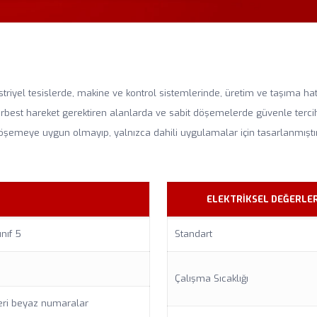
triyel tesislerde, makine ve kontrol sistemlerinde, üretim ve taşıma h
est hareket gerektiren alanlarda ve sabit döşemelerde güvenle tercih e
döşemeye uygun olmayıp, yalnızca dahili uygulamalar için tasarlanmıştır
ELEKTRİKSEL DEĞERLE
nıf 5
Standart
Çalışma Sıcaklığı
eri beyaz numaralar