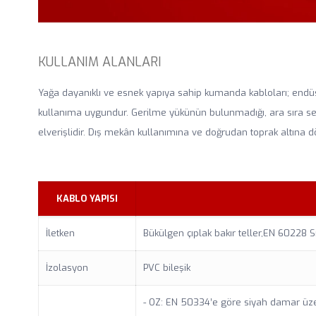
KULLANIM ALANLARI
Yağa dayanıklı ve esnek yapıya sahip kumanda kabloları; endüs
kullanıma uygundur. Gerilme yükünün bulunmadığı, ara sıra serb
elverişlidir. Dış mekân kullanımına ve doğrudan toprak altına 
KABLO YAPISI
İletken
Bükülgen çıplak bakır teller,EN 60228 Sı
İzolasyon
PVC bileşik
- OZ: EN 50334’e göre siyah damar üz