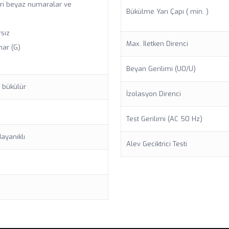
eri beyaz numaralar ve
Bükülme Yarı Çapı ( min. )
rsız
Max. İletken Direnci
mar (G)
Beyan Gerilimi (U0/U)
 bükülür
İzolasyon Direnci
Test Gerilimi (AC 50 Hz)
ayanıklı
Alev Geciktrici Testi