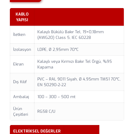
KABLO
YAPISI
Kalaylı Bükülü Bakır Tel, 19×0,18mm
İletken
(AWG20) Class 5, IEC 60228
İzolasyon
LDPE, Ø 2,95mm 70°C
Kalaylı veya Kırmızı Bakır Tel Örgü, %95
Ekran
Kapama
PVC – RAL 9011 Siyah, Ø 4,95mm TM51 70°C,
Dış Kılıf
EN 50290-2-22
Ambalaj
100 – 300 – 500 mt
Ürün
RG58 C/U
Çeşitleri
ELEKTRİKSEL DEĞERLER