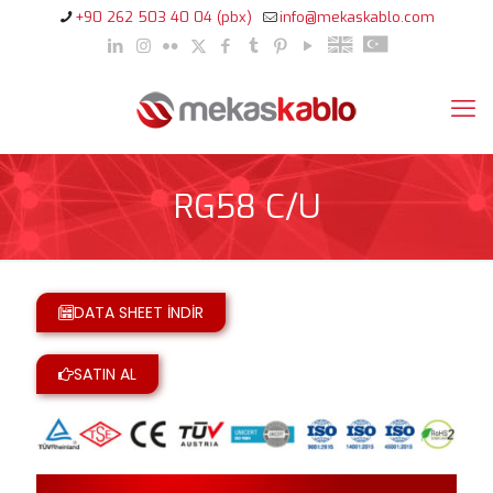
+90 262 503 40 04 (pbx)
info@mekaskablo.com
RG58 C/U
DATA SHEET İNDİR
SATIN AL