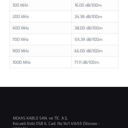
100 MHz
16,00 dB/100m
200 MHz
24,38 dB/100m
400 MHz
38,00 dB/100m
700 MHz
55,39 dB/100m
900 MHz
66,00 dB/100m
1000 MHz
71,11 dB/100m
MEKAS KABLO SAN. ve TİC. A.Ş.
Kocaeli Kobi OSB 6. Cad. No:14/1 41455 Dilovası -