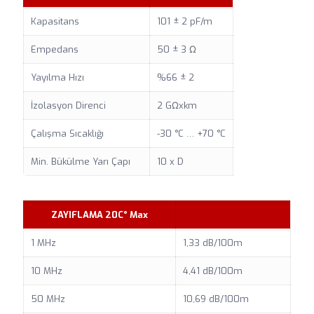
Kapasitans
101 ± 2 pF/m
Empedans
50 ± 3 Ω
Yayılma Hızı
%66 ± 2
İzolasyon Direnci
2 GΩxkm
Çalışma Sıcaklığı
-30 °C … +70 °C
Min. Bükülme Yarı Çapı
10 x D
ZAYIFLAMA 20C° Max
1 MHz
1,33 dB/100m
10 MHz
4,41 dB/100m
50 MHz
10,69 dB/100m