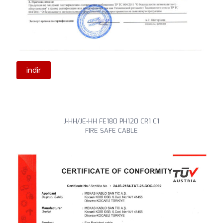
indir
J-HH/JE-HH FE180 PH120 CR1 C1
FIRE SAFE CABLE