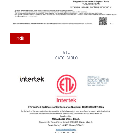
indir
ETL
CAT6 KABLO