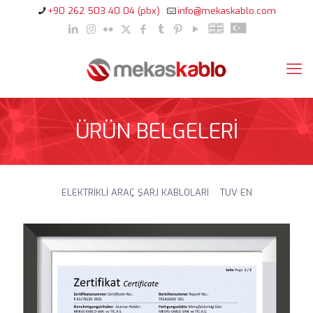
+90 262 503 40 04 (pbx)
info@mekaskablo.com
ÜRÜN BELGELERİ
ELEKTRİKLİ ARAÇ ŞARJ KABLOLARI TUV EN