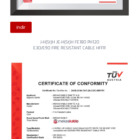
indir
J-H(St)H JE-H(St)H FE180 PH120
E30/E90 FIRE RESISTANT CABLE HFFR