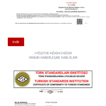
indir
J-Y(St)Y/JE-H(St)H/J-H(St)H
YANGIN HABERLEŞME KABLOLARI