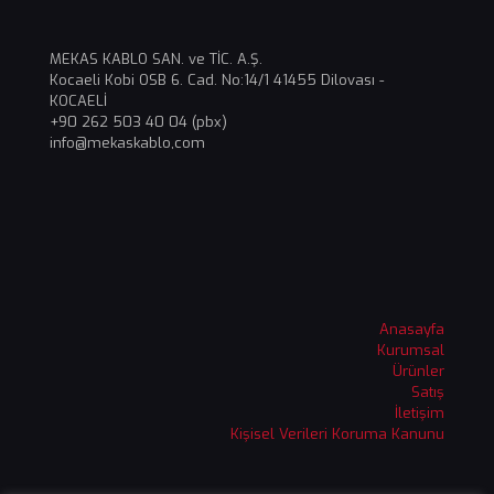
MEKAS KABLO SAN. ve TİC. A.Ş.
Kocaeli Kobi OSB 6. Cad. No:14/1 41455 Dilovası -
KOCAELİ
+90 262 503 40 04 (pbx)
info@mekaskablo,com
Anasayfa
Kurumsal
Ürünler
Satış
İletişim
Kişisel Verileri Koruma Kanunu