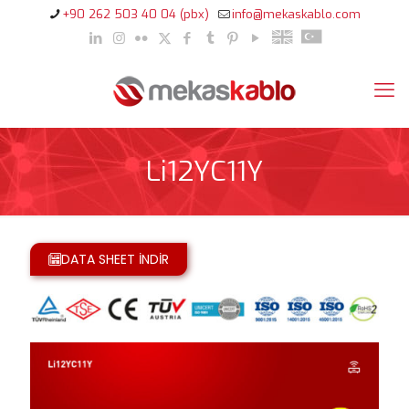
+90 262 503 40 04 (pbx)
info@mekaskablo.com
Li12YC11Y
DATA SHEET İNDİR