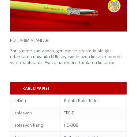
KULLANIM ALANLARI
Zor işletme şartlarında, gerilme ve streslerin olduğu
ortamlarda dayanıklı PUR sayesinde uzun kullanım ömürü
veren kablolardır. Ayrıca hareketli ortamlarda kullanılır.
KABLO YAPISI
İletken
Bükülü Bakır Teller
İzolasyon
TPE-E
İzolasyon Rengi
HD-308