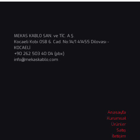
MEKAS KABLO SAN. ve TİC. A.Ş.
Kocaeli Kobi OSB 6. Cad. No:14/1 41455 Dilovası -
KOCAELİ
+90 262 503 40 04 (pbx)
info@mekaskablo,com
Anasayfa
Kurumsal
Ürünler
Satış
İletişim