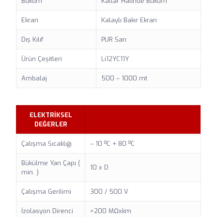
Büküm
Katlar Halinde Büküm
Ekran
Kalaylı Bakır Ekran
Dış Kılıf
PUR Sarı
Ürün Çeşitleri
Li12YC11Y
Ambalaj
500 – 1000 mt
ELEKTRİKSEL
DEĞERLER
Çalışma Sıcaklığı
– 10 ºC + 80 ºC
Bükülme Yarı Çapı (
10 x D
min. )
Çalışma Gerilimi
300 / 500 V
İzolasyon Direnci
>200 MΩxkm