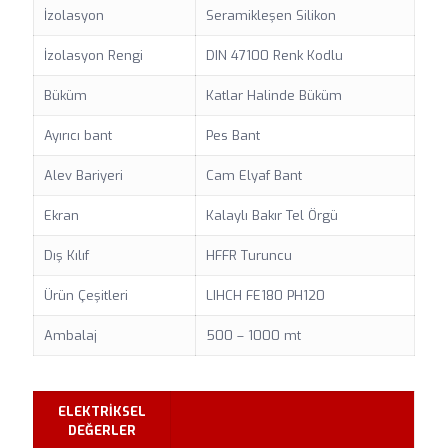
İzolasyon
Seramikleşen Silikon
İzolasyon Rengi
DIN 47100 Renk Kodlu
Büküm
Katlar Halinde Büküm
Ayırıcı bant
Pes Bant
Alev Bariyeri
Cam Elyaf Bant
Ekran
Kalaylı Bakır Tel Örgü
Dış Kılıf
HFFR Turuncu
Ürün Çeşitleri
LIHCH FE180 PH120
Ambalaj
500 – 1000 mt
ELEKTRİKSEL
DEĞERLER