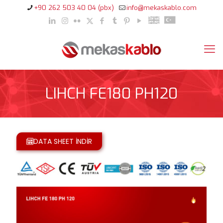
+90 262 503 40 04 (pbx)
info@mekaskablo.com
LIHCH FE180 PH120
DATA SHEET İNDİR