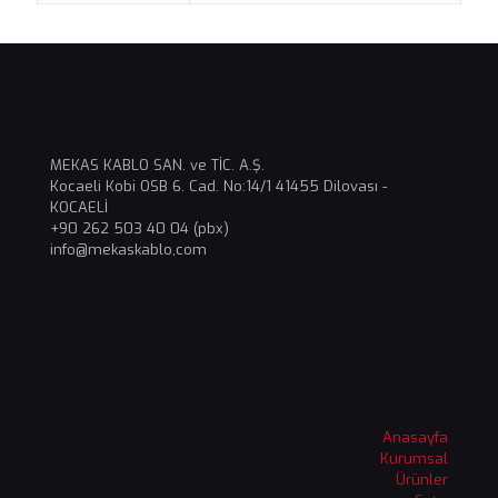
MEKAS KABLO SAN. ve TİC. A.Ş.
Kocaeli Kobi OSB 6. Cad. No:14/1 41455 Dilovası -
KOCAELİ
+90 262 503 40 04 (pbx)
info@mekaskablo,com
Anasayfa
Kurumsal
Ürünler