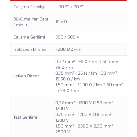
Çalışma Sıcaklığı
– 30 ºC + 70 ºC
Bükülme Yarı Çapı
10 x D
( min. )
Çalışma Gerilimi
300 / 500 V
İzolasyon Direnci
>200 MΩxkm
0,22 mm² : 96 Ω / km 0,50 mm² :
39 Ω / km
0,75 mm² : 26 Ω / km 1,00 mm² :
İletken Direnci
19,50 Ω / km
1,50 mm² : 13,30 Ω / km 2,50 mm²
: 7,98 Ω / km
0,22 mm² : 1200 V 0,50 mm² :
1200 V
0,75 mm² : 1200 V 1,00 mm² :
Test Gerilimi
1200 V
1,50 mm² : 2500 V 2,50 mm² :
2500 V