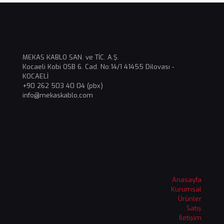
MEKAS KABLO SAN. ve TİC. A.Ş.
Kocaeli Kobi OSB 6. Cad. No:14/1 41455 Dilovası -
KOCAELİ
+90 262 503 40 04 (pbx)
info@mekaskablo,com
Anasayfa
Kurumsal
Ürünler
Satış
İletişim