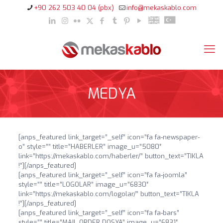
+90 262 503 40 04 (pbx)
info@mekaskablo.com
MEDYA
[anps_featured link_target=”_self” icon=”fa fa-newspaper-
o” style=”” title=”HABERLER” image_u=”5080″
link=”https://mekaskablo.com/haberler/” button_text=”TIKLA
!”][/anps_featured]
[anps_featured link_target=”_self” icon=”fa fa-joomla”
style=”” title=”LOGOLAR” image_u=”6830″
link=”https://mekaskablo.com/logolar/” button_text=”TIKLA
!”][/anps_featured]
[anps_featured link_target=”_self” icon=”fa fa-bars”
style=”” title=”MAIL ORDER DOSYA” image_u=”6831″