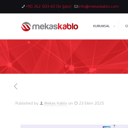
+90 262 503 40 04 (pbx)
info@mekaskablo.com
KURUMSAL
Ü
Published by
Mekas Kablo
on
23 Ekim 2025