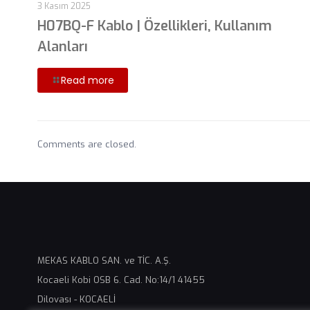
3 Kasım 2025
H07BQ-F Kablo | Özellikleri, Kullanım
Alanları
Read more
Comments are closed.
MEKAS KABLO SAN. ve TİC. A.Ş.
Kocaeli Kobi OSB 6. Cad. No:14/1 41455
Dilovası - KOCAELİ