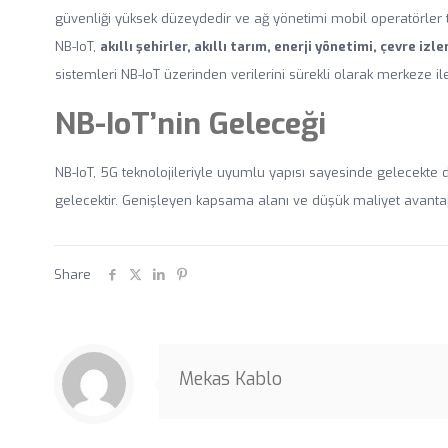
güvenliği yüksek düzeydedir ve ağ yönetimi mobil operatörler ta
NB-IoT,
akıllı şehirler, akıllı tarım, enerji yönetimi, çevre izl
sistemleri NB-IoT üzerinden verilerini sürekli olarak merkeze ilet
NB-IoT’nin Geleceği
NB-IoT, 5G teknolojileriyle uyumlu yapısı sayesinde gelecekte d
gelecektir. Genişleyen kapsama alanı ve düşük maliyet avantajı,
Share
Mekas Kablo