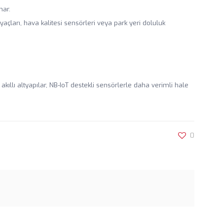
nar.
ayaçları, hava kalitesi sensörleri veya park yeri doluluk
ıllı altyapılar, NB-IoT destekli sensörlerle daha verimli hale
0